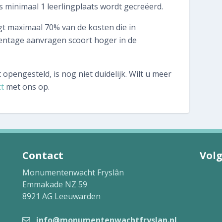
058 215 73 65
s minimaal 1 leerlingplaats wordt gecreëerd.
t maximaal 70% van de kosten die in
SNEL REGELEN
entage aanvragen scoort hoger in de
Volgende inspectie plannen
pengesteld, is nog niet duidelijk. Wilt u meer
Aan- of verkoopinspectie plannen
ct
met ons op.
Mijn gegevens wijzigen
Mijn inspectierapport opvragen
Veelgestelde vragen
Contact
Volg
Monumentenwacht Fryslân
TIP voor ons!
Emmakade NZ 59
8921 AG Leeuwarden
Aanmelden nieuwsbrief
info@monumentenwachtfryslan.nl