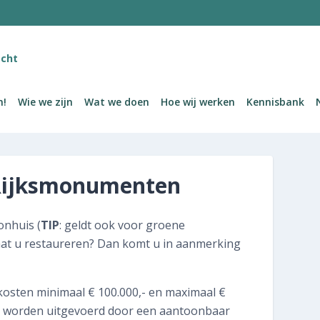
MENU
cht
Welkom!
m!
Wie we zijn
Wat we doen
Hoe wij werken
Kennisbank
Wie we zijn
Wat we doen
 Rijksmonumenten
Hoe wij werken
Kennisbank
onhuis (
TIP
: geldt ook voor groene
at u restaureren? Dan komt u in aanmerking
Nieuws en publicaties
Contact
kosten minimaal € 100.000,- en maximaal €
 worden uitgevoerd door een aantoonbaar