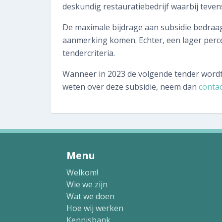
deskundig restauratiebedrijf waarbij teven
De maximale bijdrage aan subsidie bedraag
aanmerking komen. Echter, een lager perc
tendercriteria.
Wanneer in 2023 de volgende tender wordt o
weten over deze subsidie, neem dan
conta
Menu
Welkom!
Wie we zijn
Wat we doen
Hoe wij werken
Kennisbank