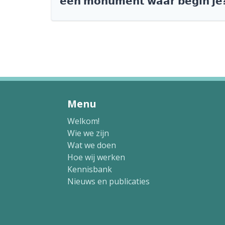
𝗲𝗲𝗻 𝗺𝗼𝗻𝘂𝗺𝗲𝗻𝘁 𝘄𝗮𝗮𝗿 𝗯𝗲𝗴𝗶𝗻 𝗷𝗲
Menu
Welkom!
Wie we zijn
Wat we doen
Hoe wij werken
Kennisbank
Nieuws en publicaties