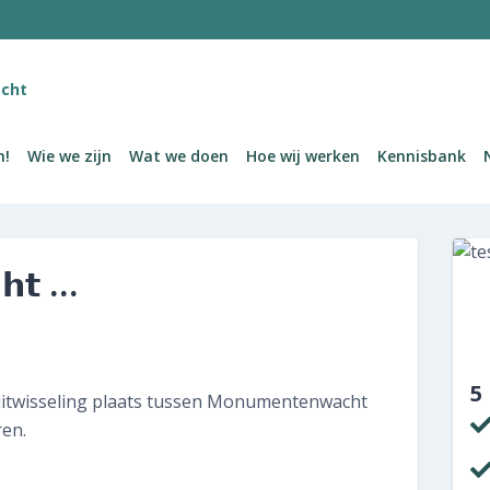
MENU
cht
Welkom!
m!
Wie we zijn
Wat we doen
Hoe wij werken
Kennisbank
Wie we zijn
Wat we doen
𝗵𝘁 …
Hoe wij werken
Kennisbank
Nieuws en publicaties
5
uitwisseling plaats tussen Monumentenwacht
en.
Contact