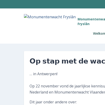
Monumentenwa
Fryslân
Welko
𝗢𝗽 𝘀𝘁𝗮𝗽 𝗺𝗲𝘁 𝗱𝗲 𝘄𝗮
… in Antwerpen!
Op 22 november vond de jaarlijkse kennis
Nederland en Monumentenwacht Vlaander
Dit jaar onder andere over: