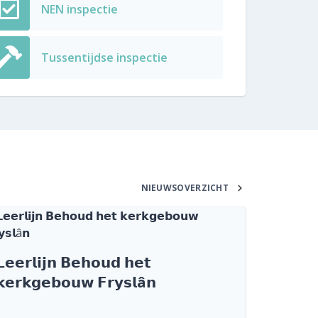
NEN inspectie
Tussentijdse inspectie
NIEUWSOVERZICHT
𝗲𝗲𝗿𝗹𝗶𝗷𝗻 𝗕𝗲𝗵𝗼𝘂𝗱 𝗵𝗲𝘁
𝗸𝗲𝗿𝗸𝗴𝗲𝗯𝗼𝘂𝘄 𝗙𝗿𝘆𝘀𝗹â𝗻