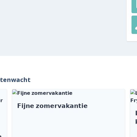
ntenwacht
𝗙𝗶𝗷𝗻𝗲 𝘇𝗼𝗺𝗲𝗿𝘃𝗮𝗸𝗮𝗻𝘁𝗶𝗲
