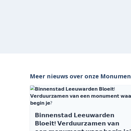
Meer nieuws over onze Monume
𝗕𝗶𝗻𝗻𝗲𝗻𝘀𝘁𝗮𝗱 𝗟𝗲𝗲𝘂𝘄𝗮𝗿𝗱𝗲𝗻
𝗕𝗹𝗼𝗲𝗶𝘁! 𝗩𝗲𝗿𝗱𝘂𝘂𝗿𝘇𝗮𝗺𝗲𝗻 𝘃𝗮𝗻