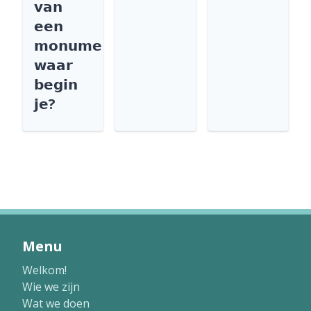
𝘃𝗮𝗻
𝗲𝗲𝗻
𝗺𝗼𝗻𝘂𝗺𝗲𝗻𝘁
𝘄𝗮𝗮𝗿
𝗯𝗲𝗴𝗶𝗻
𝗷𝗲?
Menu
Welkom!
Wie we zijn
Wat we doen