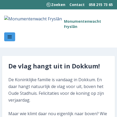
Zoeken
Contact
058 215 73 65
MENU
Monumentenwacht
Fryslân
Welkom!
Wie we zijn
Wat we doen
De vlag hangt uit in Dokkum!
Hoe wij werken
De Koninklijke familie is vandaag in Dokkum. En
Kennisbank
daar hangt natuurlijk de vlag voor uit, boven het
Nieuws en publicaties
Oude Stadhuis. Felicitaties voor de koning op zijn
verjaardag.
Contact
Maar wie klimt daar nou eigenlijk naar boven? Wie