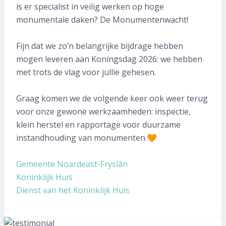
058 215 73 65
is er specialist in veilig werken op hoge
monumentale daken? De Monumentenwacht!
SNEL REGELEN
Fijn dat we zo’n belangrijke bijdrage hebben
Volgende inspectie plannen
mogen leveren aan Koningsdag 2026: we hebben
met trots de vlag voor jullie gehesen.
Aan- of verkoopinspectie plannen
Graag komen we de volgende keer ook weer terug
Mijn gegevens wijzigen
voor onze gewone werkzaamheden: inspectie,
klein herstel en rapportage voor duurzame
Mijn inspectierapport opvragen
instandhouding van monumenten.🧡
Veelgestelde vragen
Gemeente Noardeast-Fryslân
Koninklijk Huis
TIP voor ons!
Dienst van het Koninklijk Huis
Aanmelden nieuwsbrief