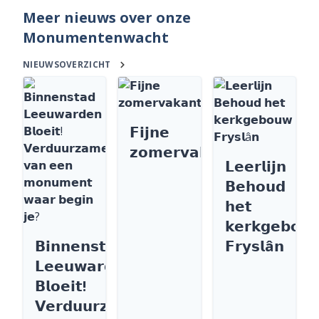
Meer nieuws over onze
Monumentenwacht
NIEUWSOVERZICHT
𝗙𝗶𝗷𝗻𝗲
𝘇𝗼𝗺𝗲𝗿𝘃𝗮𝗸𝗮𝗻𝘁𝗶𝗲
𝗟𝗲𝗲𝗿𝗹𝗶𝗷𝗻
𝗕𝗲𝗵𝗼𝘂𝗱
𝗵𝗲𝘁
𝗸𝗲𝗿𝗸𝗴𝗲𝗯𝗼𝘂
𝗕𝗶𝗻𝗻𝗲𝗻𝘀𝘁𝗮𝗱
𝗙𝗿𝘆𝘀𝗹â𝗻
𝗟𝗲𝗲𝘂𝘄𝗮𝗿𝗱𝗲𝗻
𝗕𝗹𝗼𝗲𝗶𝘁!
𝗩𝗲𝗿𝗱𝘂𝘂𝗿𝘇𝗮𝗺𝗲𝗻