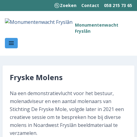
Zoeken
Contact
058 215 73 65
MENU
Monumentenwacht
Fryslân
Welkom!
Wie we zijn
Wat we doen
Fryske Molens
Hoe wij werken
Na een demonstratievlucht voor het bestuur,
Kennisbank
molenadviseur en een aantal molenaars van
Nieuws en publicaties
Stichting De Fryske Mole, volgde later in 2021 een
creatieve sessie om te bespreken hoe bij diverse
Contact
molens in Noardwest Fryslân beeldmateriaal te
verzamelen.