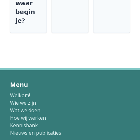
𝘄𝗮𝗮𝗿
𝗯𝗲𝗴𝗶𝗻
𝗷𝗲?
Menu
Welkom!
Wie we zijn
Wat we doen
Hoe wij werken
Kennisbank
Nieuws en publicaties