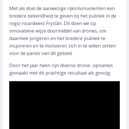
058 215 73 65
Met als doel de aanwezige rijksmonumenten een
bredere bekendheid te geven bij het publiek in de
SNEL REGELEN
regio noardwest Fryslân. Dit doen we op
innovatieve wijze doormiddel van drones, om
Volgende inspectie plannen
daarmee jongeren en het bredere publiek te
inspireren en te motiveren zich in te willen zetten
Aan- of verkoopinspectie plannen
voor de parels van dit gebied.
Mijn gegevens wijzigen
Door het jaar heen zijn diverse drone- opnames
gemaakt met dit prachtige resultaat als gevolg:
Mijn inspectierapport opvragen
Veelgestelde vragen
TIP voor ons!
Aanmelden nieuwsbrief