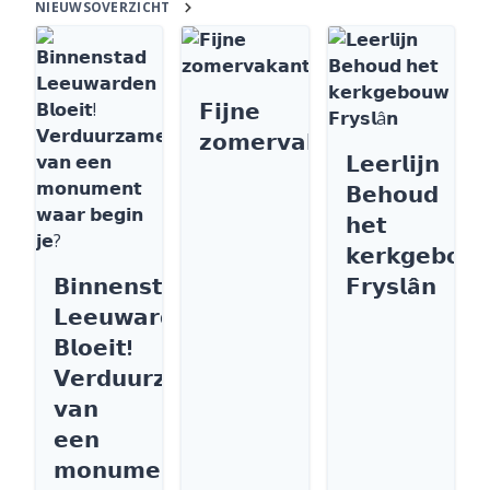
NIEUWSOVERZICHT
𝗙𝗶𝗷𝗻𝗲
𝘇𝗼𝗺𝗲𝗿𝘃𝗮𝗸𝗮𝗻𝘁𝗶𝗲
𝗟𝗲𝗲𝗿𝗹𝗶𝗷𝗻
𝗕𝗲𝗵𝗼𝘂𝗱
𝗵𝗲𝘁
𝗸𝗲𝗿𝗸𝗴𝗲𝗯𝗼𝘂
𝗕𝗶𝗻𝗻𝗲𝗻𝘀𝘁𝗮𝗱
𝗙𝗿𝘆𝘀𝗹â𝗻
𝗟𝗲𝗲𝘂𝘄𝗮𝗿𝗱𝗲𝗻
𝗕𝗹𝗼𝗲𝗶𝘁!
𝗩𝗲𝗿𝗱𝘂𝘂𝗿𝘇𝗮𝗺𝗲𝗻
𝘃𝗮𝗻
𝗲𝗲𝗻
𝗺𝗼𝗻𝘂𝗺𝗲𝗻𝘁