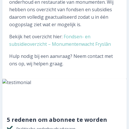
058 215 73 65
onderhoud en restauratie van monumenten. Wij
hebben ons overzicht van fondsen en subsidies
daarom volledig geactualiseerd zodat u in één
SNEL REGELEN
oogopslag ziet wat er mogelijk is.
Volgende inspectie plannen
Bekijk het overzicht hier:
Fondsen- en
subsidieoverzicht – Monumentenwacht Fryslân
Aan- of verkoopinspectie plannen
Hulp nodig bij een aanvraag? Neem contact met
Mijn gegevens wijzigen
ons op, wij helpen graag.
Mijn inspectierapport opvragen
Veelgestelde vragen
TIP voor ons!
Aanmelden nieuwsbrief
5 redenen om abonnee te worden
Praktische onderhoudsadviezen