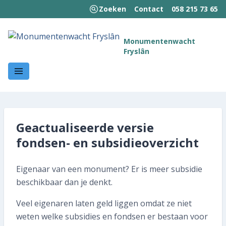
Zoeken
Contact
058 215 73 65
MENU
Monumentenwacht
Fryslân
Welkom!
Wie we zijn
Wat we doen
Geactualiseerde versie
Hoe wij werken
fondsen- en subsidieoverzicht
Kennisbank
Eigenaar van een monument? Er is meer subsidie
Nieuws en publicaties
beschikbaar dan je denkt.
Veel eigenaren laten geld liggen omdat ze niet
Contact
weten welke subsidies en fondsen er bestaan voor