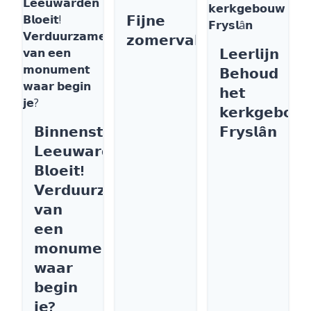
𝗙𝗶𝗷𝗻𝗲
𝘇𝗼𝗺𝗲𝗿𝘃𝗮𝗸𝗮𝗻𝘁𝗶𝗲
𝗟𝗲𝗲𝗿𝗹𝗶𝗷𝗻
𝗕𝗲𝗵𝗼𝘂𝗱
𝗵𝗲𝘁
𝗸𝗲𝗿𝗸𝗴𝗲𝗯𝗼𝘂
𝗕𝗶𝗻𝗻𝗲𝗻𝘀𝘁𝗮𝗱
𝗙𝗿𝘆𝘀𝗹â𝗻
𝗟𝗲𝗲𝘂𝘄𝗮𝗿𝗱𝗲𝗻
𝗕𝗹𝗼𝗲𝗶𝘁!
𝗩𝗲𝗿𝗱𝘂𝘂𝗿𝘇𝗮𝗺𝗲𝗻
𝘃𝗮𝗻
𝗲𝗲𝗻
𝗺𝗼𝗻𝘂𝗺𝗲𝗻𝘁
𝘄𝗮𝗮𝗿
𝗯𝗲𝗴𝗶𝗻
𝗷𝗲?