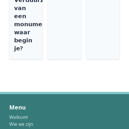
𝘃𝗮𝗻
𝗲𝗲𝗻
𝗺𝗼𝗻𝘂𝗺𝗲𝗻𝘁
𝘄𝗮𝗮𝗿
𝗯𝗲𝗴𝗶𝗻
𝗷𝗲?
Menu
Welkom!
Wie we zijn