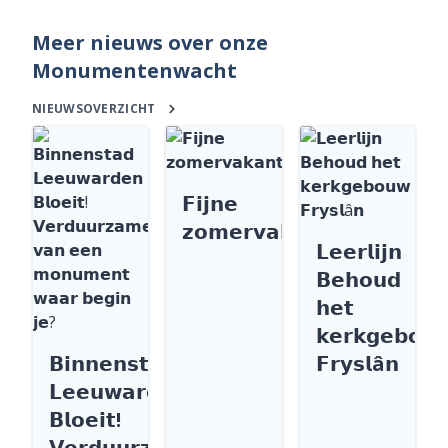
Meer nieuws over onze
Monumentenwacht
NIEUWSOVERZICHT
𝗙𝗶𝗷𝗻𝗲
𝘇𝗼𝗺𝗲𝗿𝘃𝗮𝗸𝗮𝗻𝘁𝗶𝗲
𝗟𝗲𝗲𝗿𝗹𝗶𝗷𝗻
𝗕𝗲𝗵𝗼𝘂𝗱
𝗵𝗲𝘁
𝗸𝗲𝗿𝗸𝗴𝗲𝗯𝗼𝘂
𝗕𝗶𝗻𝗻𝗲𝗻𝘀𝘁𝗮𝗱
𝗙𝗿𝘆𝘀𝗹â𝗻
𝗟𝗲𝗲𝘂𝘄𝗮𝗿𝗱𝗲𝗻
𝗕𝗹𝗼𝗲𝗶𝘁!
𝗩𝗲𝗿𝗱𝘂𝘂𝗿𝘇𝗮𝗺𝗲𝗻