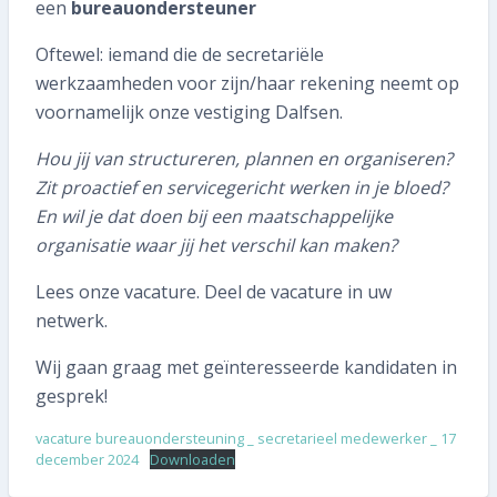
058 215 73 65
een
bureauondersteuner
Oftewel: iemand die de secretariële
SNEL REGELEN
werkzaamheden voor zijn/haar rekening neemt op
voornamelijk onze vestiging Dalfsen.
Volgende inspectie plannen
Hou jij van structureren, plannen en organiseren?
Aan- of verkoopinspectie plannen
Zit proactief en servicegericht werken in je bloed?
En wil je dat doen bij een maatschappelijke
Mijn gegevens wijzigen
organisatie waar jij het verschil kan maken?
Mijn inspectierapport opvragen
Lees onze vacature. Deel de vacature in uw
netwerk.
Veelgestelde vragen
Wij gaan graag met geïnteresseerde kandidaten in
TIP voor ons!
gesprek!
vacature bureauondersteuning _ secretarieel medewerker _ 17
Aanmelden nieuwsbrief
december 2024
Downloaden