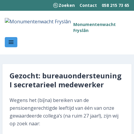
Zoeken
Contact
058 215 73 65
MENU
Monumentenwacht
Fryslân
Welkom!
Wie we zijn
Wat we doen
Gezocht: bureauondersteuning
Hoe wij werken
I secretarieel medewerker
Kennisbank
Wegens het (bíj́na) bereiken van de
Nieuws en publicaties
pensioengerechtigde leeftijd van één van onze
gewaardeerde collega’s (na ruim 27 jaar!), zijn wij
Contact
op zoek naar: