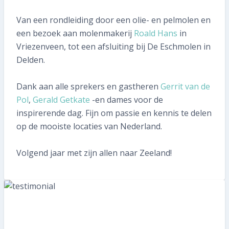
058 215 73 65
Van een rondleiding door een olie- en pelmolen en
SNEL REGELEN
een bezoek aan molenmakerij
Roald Hans
in
Vriezenveen, tot een afsluiting bij De Eschmolen in
Volgende inspectie plannen
Delden.
Aan- of verkoopinspectie plannen
Dank aan alle sprekers en gastheren
Gerrit van de
Pol
,
Gerald Getkate
-en dames voor de
Mijn gegevens wijzigen
inspirerende dag. Fijn om passie en kennis te delen
op de mooiste locaties van Nederland.
Mijn inspectierapport opvragen
Volgend jaar met zijn allen naar Zeeland!
Veelgestelde vragen
TIP voor ons!
Aanmelden nieuwsbrief