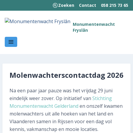
Zoeken
Contact
058 215 73 65
MENU
Monumentenwacht
Fryslân
Welkom!
Wie we zijn
Wat we doen
Molenwachterscontactdag 2026
Hoe wij werken
Na een paar jaar pauze was het vrijdag 29 juni
Kennisbank
eindelijk weer zover. Op initiatief van
Stichting
Nieuws en publicaties
Monumentenwacht Gelderland
en onszelf kwamen
molenwachters uit alle hoeken van het land en
Contact
Vlaanderen samen in Rijssen voor een dag vol
kennis, vakmanschap en mooie locaties.