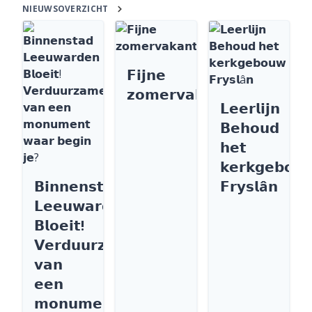
NIEUWSOVERZICHT
𝗙𝗶𝗷𝗻𝗲
𝘇𝗼𝗺𝗲𝗿𝘃𝗮𝗸𝗮𝗻𝘁𝗶𝗲
𝗟𝗲𝗲𝗿𝗹𝗶𝗷𝗻
𝗕𝗲𝗵𝗼𝘂𝗱
𝗵𝗲𝘁
𝗸𝗲𝗿𝗸𝗴𝗲𝗯𝗼𝘂
𝗕𝗶𝗻𝗻𝗲𝗻𝘀𝘁𝗮𝗱
𝗙𝗿𝘆𝘀𝗹â𝗻
𝗟𝗲𝗲𝘂𝘄𝗮𝗿𝗱𝗲𝗻
𝗕𝗹𝗼𝗲𝗶𝘁!
𝗩𝗲𝗿𝗱𝘂𝘂𝗿𝘇𝗮𝗺𝗲𝗻
𝘃𝗮𝗻
𝗲𝗲𝗻
𝗺𝗼𝗻𝘂𝗺𝗲𝗻𝘁