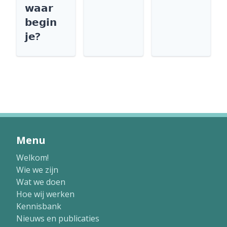
𝘄𝗮𝗮𝗿
𝗯𝗲𝗴𝗶𝗻
𝗷𝗲?
Menu
Welkom!
Wie we zijn
Wat we doen
Hoe wij werken
Kennisbank
Nieuws en publicaties