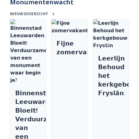
Monumentenwacht
NIEUWSOVERZICHT
𝗙𝗶𝗷𝗻𝗲
𝘇𝗼𝗺𝗲𝗿𝘃𝗮𝗸𝗮𝗻𝘁𝗶𝗲
𝗟𝗲𝗲𝗿𝗹𝗶𝗷𝗻
𝗕𝗲𝗵𝗼𝘂𝗱
𝗵𝗲𝘁
𝗸𝗲𝗿𝗸𝗴𝗲𝗯𝗼𝘂
𝗕𝗶𝗻𝗻𝗲𝗻𝘀𝘁𝗮𝗱
𝗙𝗿𝘆𝘀𝗹â𝗻
𝗟𝗲𝗲𝘂𝘄𝗮𝗿𝗱𝗲𝗻
𝗕𝗹𝗼𝗲𝗶𝘁!
𝗩𝗲𝗿𝗱𝘂𝘂𝗿𝘇𝗮𝗺𝗲𝗻
𝘃𝗮𝗻
𝗲𝗲𝗻