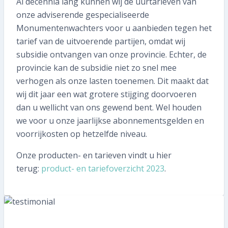
Al decennia lang kunnen wij de uurtarieven van
058 215 73 65
onze adviserende gespecialiseerde
Monumentenwachters voor u aanbieden tegen het
SNEL REGELEN
tarief van de uitvoerende partijen, omdat wij
subsidie ontvangen van onze provincie. Echter, de
Volgende inspectie plannen
provincie kan de subsidie niet zo snel mee
verhogen als onze lasten toenemen. Dit maakt dat
Aan- of verkoopinspectie plannen
wij dit jaar een wat grotere stijging doorvoeren
dan u wellicht van ons gewend bent. Wel houden
Mijn gegevens wijzigen
we voor u onze jaarlijkse abonnementsgelden en
Mijn inspectierapport opvragen
voorrijkosten op hetzelfde niveau.
Onze producten- en tarieven vindt u hier
Veelgestelde vragen
terug:
product- en tariefoverzicht 2023
.
TIP voor ons!
Aanmelden nieuwsbrief