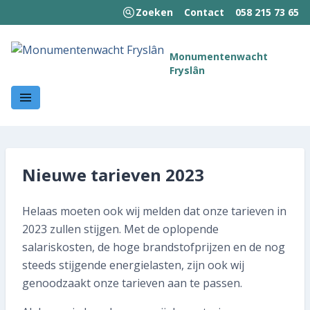
Zoeken
Contact
058 215 73 65
MENU
Monumentenwacht
Fryslân
Welkom!
Wie we zijn
Wat we doen
Nieuwe tarieven 2023
Hoe wij werken
Helaas moeten ook wij melden dat onze tarieven in
Kennisbank
2023 zullen stijgen. Met de oplopende
Nieuws en publicaties
salariskosten, de hoge brandstofprijzen en de nog
steeds stijgende energielasten, zijn ook wij
Contact
genoodzaakt onze tarieven aan te passen.