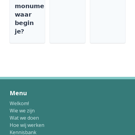
𝗺𝗼𝗻𝘂𝗺𝗲𝗻𝘁
𝘄𝗮𝗮𝗿
𝗯𝗲𝗴𝗶𝗻
𝗷𝗲?
Menu
Welkom!
Wie we zijn
Wat we doen
Hoe wij werken
Kennisbank