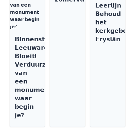
𝗟𝗲𝗲𝗿𝗹𝗶𝗷𝗻
𝗕𝗲𝗵𝗼𝘂𝗱
𝗵𝗲𝘁
𝗸𝗲𝗿𝗸𝗴𝗲𝗯𝗼𝘂
𝗕𝗶𝗻𝗻𝗲𝗻𝘀𝘁𝗮𝗱
𝗙𝗿𝘆𝘀𝗹â𝗻
𝗟𝗲𝗲𝘂𝘄𝗮𝗿𝗱𝗲𝗻
𝗕𝗹𝗼𝗲𝗶𝘁!
𝗩𝗲𝗿𝗱𝘂𝘂𝗿𝘇𝗮𝗺𝗲𝗻
𝘃𝗮𝗻
𝗲𝗲𝗻
𝗺𝗼𝗻𝘂𝗺𝗲𝗻𝘁
𝘄𝗮𝗮𝗿
𝗯𝗲𝗴𝗶𝗻
𝗷𝗲?