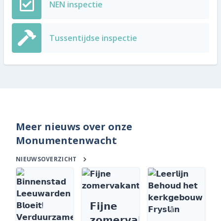
NEN inspectie
Tussentijdse inspectie
Meer nieuws over onze
Monumentenwacht
NIEUWSOVERZICHT
𝗙𝗶𝗷𝗻𝗲
𝘇𝗼𝗺𝗲𝗿𝘃𝗮𝗸𝗮𝗻𝘁𝗶𝗲