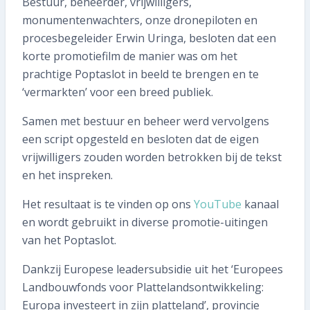
Bestuur, beheerder, vrijwilligers,
058 215 73 65
monumentenwachters, onze dronepiloten en
procesbegeleider Erwin Uringa, besloten dat een
SNEL REGELEN
korte promotiefilm de manier was om het
prachtige Poptaslot in beeld te brengen en te
Volgende inspectie plannen
‘vermarkten’ voor een breed publiek.
Aan- of verkoopinspectie plannen
Samen met bestuur en beheer werd vervolgens
een script opgesteld en besloten dat de eigen
Mijn gegevens wijzigen
vrijwilligers zouden worden betrokken bij de tekst
en het inspreken.
Mijn inspectierapport opvragen
Het resultaat is te vinden op ons
YouTube
kanaal
Veelgestelde vragen
en wordt gebruikt in diverse promotie-uitingen
van het Poptaslot.
TIP voor ons!
Dankzij Europese leadersubsidie uit het ‘Europees
Aanmelden nieuwsbrief
Landbouwfonds voor Plattelandsontwikkeling:
Europa investeert in zijn platteland’, provincie