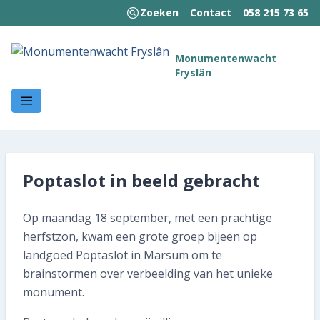
Zoeken
Contact
058 215 73 65
MENU
Monumentenwacht
Fryslân
Welkom!
Wie we zijn
Wat we doen
Poptaslot in beeld gebracht
Hoe wij werken
Op maandag 18 september, met een prachtige
Kennisbank
herfstzon, kwam een grote groep bijeen op
Nieuws en publicaties
landgoed Poptaslot in Marsum om te
brainstormen over verbeelding van het unieke
Contact
monument.