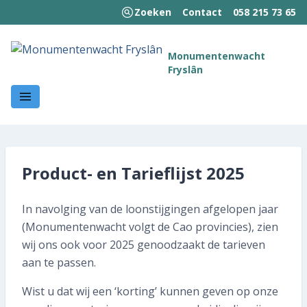
Zoeken
Contact
058 215 73 65
MENU
Monumentenwacht
Fryslân
Welkom!
Wie we zijn
Wat we doen
Product- en Tarieflijst 2025
Hoe wij werken
In navolging van de loonstijgingen afgelopen jaar
Kennisbank
(Monumentenwacht volgt de Cao provincies), zien
Nieuws en publicaties
wij ons ook voor 2025 genoodzaakt de tarieven
aan te passen.
Contact
Wist u dat wij een ‘korting’ kunnen geven op onze