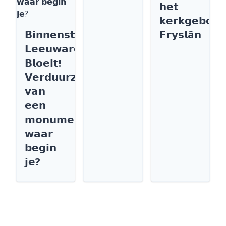
𝗵𝗲𝘁
𝗸𝗲𝗿𝗸𝗴𝗲𝗯𝗼𝘂
𝗕𝗶𝗻𝗻𝗲𝗻𝘀𝘁𝗮𝗱
𝗙𝗿𝘆𝘀𝗹â𝗻
𝗟𝗲𝗲𝘂𝘄𝗮𝗿𝗱𝗲𝗻
𝗕𝗹𝗼𝗲𝗶𝘁!
𝗩𝗲𝗿𝗱𝘂𝘂𝗿𝘇𝗮𝗺𝗲𝗻
𝘃𝗮𝗻
𝗲𝗲𝗻
𝗺𝗼𝗻𝘂𝗺𝗲𝗻𝘁
𝘄𝗮𝗮𝗿
𝗯𝗲𝗴𝗶𝗻
𝗷𝗲?