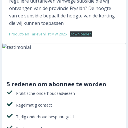
reguliere uurtarieven vanwege subsidie die wij
058 215 73 65
ontvangen van de provincie Fryslân? De hoogte
van de subsidie bepaalt de hoogte van de korting
SNEL REGELEN
die wij kunnen toepassen.
Volgende inspectie plannen
Product- en Tarievenlijst MW 2025
Downloaden
Aan- of verkoopinspectie plannen
Mijn gegevens wijzigen
Mijn inspectierapport opvragen
5 redenen om abonnee te worden
Veelgestelde vragen
Praktische onderhoudsadviezen
TIP voor ons!
Regelmatig contact
Aanmelden nieuwsbrief
Tijdig onderhoud bespaart geld