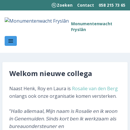
Zoeken
Contact
058 215 73 65
MENU
Monumentenwacht
Fryslân
Welkom!
Wie we zijn
Wat we doen
Welkom nieuwe collega
Hoe wij werken
Naast Henk, Roy en Laura is
Rosalie van den Berg
Kennisbank
onlangs ook onze organisatie komen versterken.
Nieuws en publicaties
”𝘏𝘢𝘭𝘭𝘰 𝘢𝘭𝘭𝘦𝘮𝘢𝘢𝘭, 𝘔𝘪𝘫𝘯 𝘯𝘢𝘢𝘮 𝘪𝘴 𝘙𝘰𝘴𝘢𝘭𝘪𝘦 𝘦𝘯 𝘪𝘬 𝘸𝘰𝘰𝘯
Contact
𝘪𝘯 𝘎𝘦𝘯𝘦𝘮𝘶𝘪𝘥𝘦𝘯. 𝘚𝘪𝘯𝘥𝘴 𝘬𝘰𝘳𝘵 𝘣𝘦𝘯 𝘪𝘬 𝘸𝘦𝘳𝘬𝘻𝘢𝘢𝘮 𝘢𝘭𝘴
𝘣𝘶𝘳𝘦𝘢𝘶𝘰𝘯𝘥𝘦𝘳𝘴𝘵𝘦𝘶𝘯𝘦𝘳 𝘦𝘯