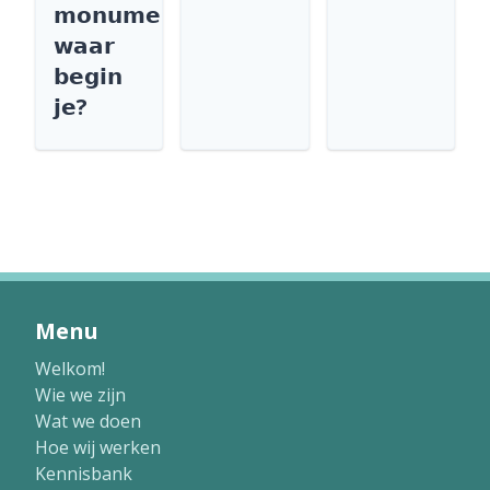
𝗺𝗼𝗻𝘂𝗺𝗲𝗻𝘁
𝘄𝗮𝗮𝗿
𝗯𝗲𝗴𝗶𝗻
𝗷𝗲?
Menu
Welkom!
Wie we zijn
Wat we doen
Hoe wij werken
Kennisbank