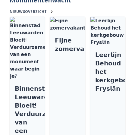
Monumentenwacht
NIEUWSOVERZICHT
𝗙𝗶𝗷𝗻𝗲
𝘇𝗼𝗺𝗲𝗿𝘃𝗮𝗸𝗮𝗻𝘁𝗶𝗲
𝗟𝗲𝗲𝗿𝗹𝗶𝗷𝗻
𝗕𝗲𝗵𝗼𝘂𝗱
𝗵𝗲𝘁
𝗸𝗲𝗿𝗸𝗴𝗲𝗯𝗼𝘂
𝗕𝗶𝗻𝗻𝗲𝗻𝘀𝘁𝗮𝗱
𝗙𝗿𝘆𝘀𝗹â𝗻
𝗟𝗲𝗲𝘂𝘄𝗮𝗿𝗱𝗲𝗻
𝗕𝗹𝗼𝗲𝗶𝘁!
𝗩𝗲𝗿𝗱𝘂𝘂𝗿𝘇𝗮𝗺𝗲𝗻
𝘃𝗮𝗻
𝗲𝗲𝗻