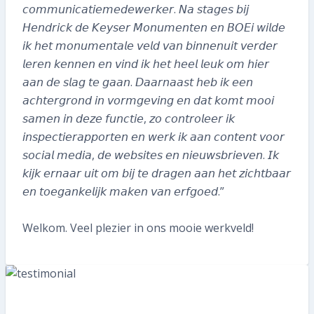
058 215 73 65
𝘤𝘰𝘮𝘮𝘶𝘯𝘪𝘤𝘢𝘵𝘪𝘦𝘮𝘦𝘥𝘦𝘸𝘦𝘳𝘬𝘦𝘳. 𝘕𝘢 𝘴𝘵𝘢𝘨𝘦𝘴 𝘣𝘪𝘫
𝘏𝘦𝘯𝘥𝘳𝘪𝘤𝘬 𝘥𝘦 𝘒𝘦𝘺𝘴𝘦𝘳 𝘔𝘰𝘯𝘶𝘮𝘦𝘯𝘵𝘦𝘯 𝘦𝘯 𝘉𝘖𝘌𝘪 𝘸𝘪𝘭𝘥𝘦
SNEL REGELEN
𝘪𝘬 𝘩𝘦𝘵 𝘮𝘰𝘯𝘶𝘮𝘦𝘯𝘵𝘢𝘭𝘦 𝘷𝘦𝘭𝘥 𝘷𝘢𝘯 𝘣𝘪𝘯𝘯𝘦𝘯𝘶𝘪𝘵 𝘷𝘦𝘳𝘥𝘦𝘳
𝘭𝘦𝘳𝘦𝘯 𝘬𝘦𝘯𝘯𝘦𝘯 𝘦𝘯 𝘷𝘪𝘯𝘥 𝘪𝘬 𝘩𝘦𝘵 𝘩𝘦𝘦𝘭 𝘭𝘦𝘶𝘬 𝘰𝘮 𝘩𝘪𝘦𝘳
Volgende inspectie plannen
𝘢𝘢𝘯 𝘥𝘦 𝘴𝘭𝘢𝘨 𝘵𝘦 𝘨𝘢𝘢𝘯. 𝘋𝘢𝘢𝘳𝘯𝘢𝘢𝘴𝘵 𝘩𝘦𝘣 𝘪𝘬 𝘦𝘦𝘯
𝘢𝘤𝘩𝘵𝘦𝘳𝘨𝘳𝘰𝘯𝘥 𝘪𝘯 𝘷𝘰𝘳𝘮𝘨𝘦𝘷𝘪𝘯𝘨 𝘦𝘯 𝘥𝘢𝘵 𝘬𝘰𝘮𝘵 𝘮𝘰𝘰𝘪
Aan- of verkoopinspectie plannen
𝘴𝘢𝘮𝘦𝘯 𝘪𝘯 𝘥𝘦𝘻𝘦 𝘧𝘶𝘯𝘤𝘵𝘪𝘦, 𝘻𝘰 𝘤𝘰𝘯𝘵𝘳𝘰𝘭𝘦𝘦𝘳 𝘪𝘬
𝘪𝘯𝘴𝘱𝘦𝘤𝘵𝘪𝘦𝘳𝘢𝘱𝘱𝘰𝘳𝘵𝘦𝘯 𝘦𝘯 𝘸𝘦𝘳𝘬 𝘪𝘬 𝘢𝘢𝘯 𝘤𝘰𝘯𝘵𝘦𝘯𝘵 𝘷𝘰𝘰𝘳
Mijn gegevens wijzigen
𝘴𝘰𝘤𝘪𝘢𝘭 𝘮𝘦𝘥𝘪𝘢, 𝘥𝘦 𝘸𝘦𝘣𝘴𝘪𝘵𝘦𝘴 𝘦𝘯 𝘯𝘪𝘦𝘶𝘸𝘴𝘣𝘳𝘪𝘦𝘷𝘦𝘯. 𝘐𝘬
𝘬𝘪𝘫𝘬 𝘦𝘳𝘯𝘢𝘢𝘳 𝘶𝘪𝘵 𝘰𝘮 𝘣𝘪𝘫 𝘵𝘦 𝘥𝘳𝘢𝘨𝘦𝘯 𝘢𝘢𝘯 𝘩𝘦𝘵 𝘻𝘪𝘤𝘩𝘵𝘣𝘢𝘢𝘳
Mijn inspectierapport opvragen
𝘦𝘯 𝘵𝘰𝘦𝘨𝘢𝘯𝘬𝘦𝘭𝘪𝘫𝘬 𝘮𝘢𝘬𝘦𝘯 𝘷𝘢𝘯 𝘦𝘳𝘧𝘨𝘰𝘦𝘥.”
Veelgestelde vragen
Welkom. Veel plezier in ons mooie werkveld!
TIP voor ons!
Aanmelden nieuwsbrief